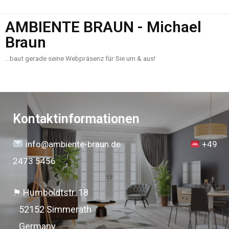
AMBIENTE BRAUN - Michael
Braun
…baut gerade seine Webpräsenz für Sie um & aus!
Kontaktinformationen
info@ambiente-braun.de
+49
2473 5456
⚑ Humboldtstr. 18
52152 Simmerath
Germany